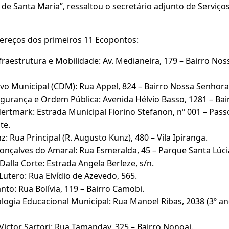
de Santa Maria”, ressaltou o secretário adjunto de Serviços 
dereços dos primeiros 11 Ecopontos:
nfraestrutura e Mobilidade: Av. Medianeira, 179 – Bairro No
vo Municipal (CDM): Rua Appel, 824 – Bairro Nossa Senhora
egurança e Ordem Pública: Avenida Hélvio Basso, 1281 – Bai
rtmark: Estrada Municipal Fiorino Stefanon, nº 001 – Passo 
te.
 Rua Principal (R. Augusto Kunz), 480 – Vila Ipiranga.
nçalves do Amaral: Rua Esmeralda, 45 – Parque Santa Lúci
alla Corte: Estrada Angela Berleze, s/n.
utero: Rua Elvídio de Azevedo, 565.
nto: Rua Bolívia, 119 – Bairro Camobi.
logia Educacional Municipal: Rua Manoel Ribas, 2038 (3º and
ictor Sartori: Rua Tamanday, 325 – Bairro Nonoai.