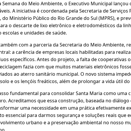
a Semana do Meio Ambiente, o Executivo Municipal lançou o
eis. A iniciativa é coordenada pela Secretaria de Serviços
 do Ministério Público do Rio Grande do Sul (MPRS), e prev
para o descarte de lixo eletrônico e eletrodomésticos da li
o escolas e unidades de saúde.
ta também com a parceria da Secretaria do Meio Ambiente, r
tral: a carência de empresas locais habilitadas para realiza
os específicos. Antes do projeto, a falta de cooperativas
 reciclagem fazia com que muitos materiais eletrônicos fos
iados ao aterro sanitário municipal. O novo sistema imp
lo e os lençóis freáticos, além de prolongar a vida útil do 
sso fundamental para consolidar Santa Maria como uma ci
uro. Acreditamos que essa construção, baseada no diálogo 
ansformar uma necessidade em uma prática efetivamente ex
o essencial para darmos segurança e soluções reais que e
volvimento urbano e a preservação ambiental no nosso mun
mo.