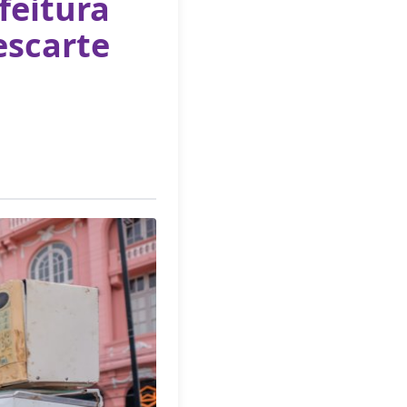
feitura
escarte