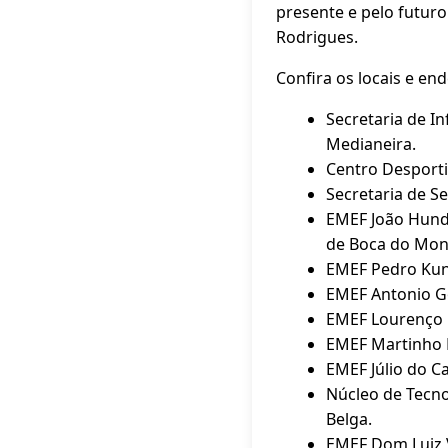
presente e pelo futuro 
Rodrigues.
Confira os locais e en
Secretaria de I
Medianeira.
Centro Desporti
Secretaria de S
EMEF João Hunde
de Boca do Mon
EMEF Pedro Kunz:
EMEF Antonio Go
EMEF Lourenço D
EMEF Martinho L
EMEF Júlio do Ca
Núcleo de Tecno
Belga.
EMEF Dom Luiz V