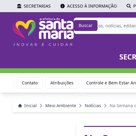
SECRETARIAS
ACESSO À INFORMAÇÃO
P
Buscar
SEC
Links
Contato
Atribuições
Controle e Bem-Estar An
Inicial
Meio Ambiente
Notícias
Na Semana d