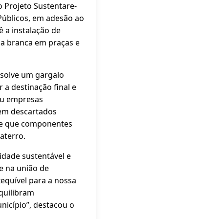
 Projeto Sustentare-
 Públicos, em adesão ao
ê a instalação de
nha branca em praças e
esolve um gargalo
r a destinação final e
 ou empresas
sem descartados
ede que componentes
aterro.
dade sustentável e
e na união de
equível para a nossa
quilibram
icípio”, destacou o