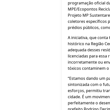
programação oficial d
MPE/Ecopontos Recicláv
Projeto MP Sustentare,
coletores específicos 
prédios públicos, com
A iniciativa, que con
histórico na Região Cen
adequada desses resídu
licenciadas para essa
incorretamente ou env
tóxicos contaminem o so
“Estamos dando um pa
sintonizada com o fut
esforços, permitiu tr
cidade. É um moviment
perfeitamente o desen
prefeito Rodrigo Deci