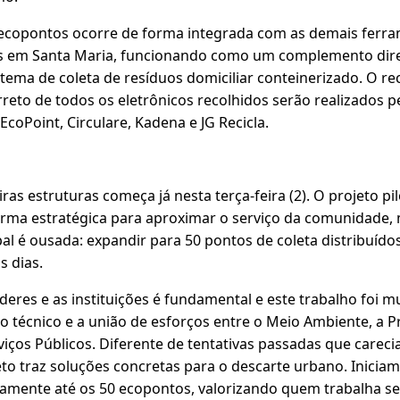
ecopontos ocorre de forma integrada com as demais ferra
as em Santa Maria, funcionando como um complemento dir
stema de coleta de resíduos domiciliar conteinerizado. O rec
reto de todos os eletrônicos recolhidos serão realizados 
 EcoPoint, Circulare, Kadena e JG Recicla.
iras estruturas começa já nesta terça-feira (2). O projeto p
orma estratégica para aproximar o serviço da comunidade,
l é ousada: expandir para 50 pontos de coleta distribuído
s dias.
deres e as instituições é fundamental e este trabalho foi 
 técnico e a união de esforços entre o Meio Ambiente, a P
iços Públicos. Diferente de tentativas passadas que carec
eto traz soluções concretas para o descarte urbano. Iniciam
amente até os 50 ecopontos, valorizando quem trabalha s