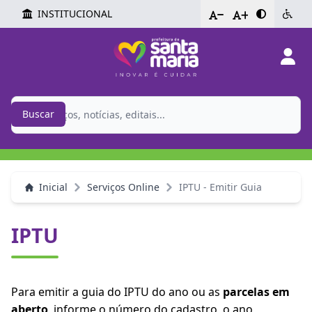
INSTITUCIONAL
-
+
Buscar
Inicial
Serviços Online
IPTU - Emitir Guia
IPTU
Para emitir a guia do IPTU do ano ou as
parcelas em
aberto
, informe o número do cadastro, o ano