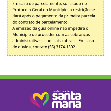
Em caso de parcelamento, solicitado no
Protocolo Geral do Município, a restrição se
dará após o pagamento da primeira parcela
do contrato de parcelamento.
A emissão da guia online não impedirá o
Município de proceder com as cobranças
administrativas e judiciais cabíveis. Em caso
de dúvida, contate (55) 3174-1502