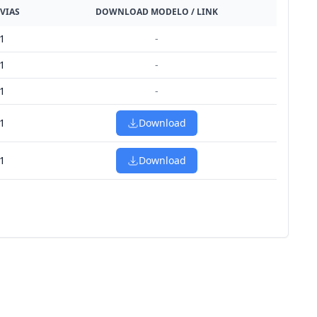
 VIAS
DOWNLOAD MODELO / LINK
1
-
1
-
1
-
1
Download
1
Download