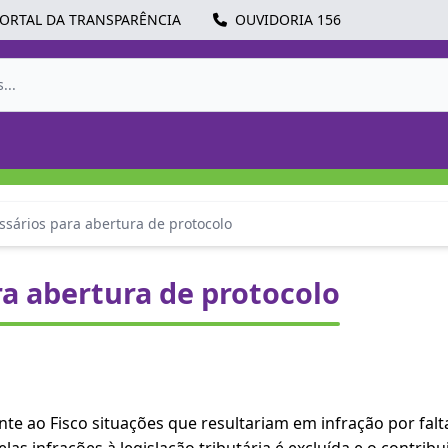
ORTAL DA TRANSPARÊNCIA
OUVIDORIA 156
sários para abertura de protocolo
a abertura de protocolo
e ao Fisco situações que resultariam em infração por falt
as infrações à legislação tributária é excluída e o contribu