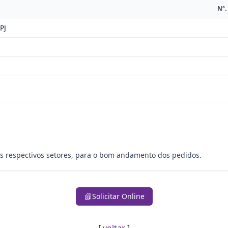
Nº.
PJ
os respectivos setores, para o bom andamento dos pedidos.
Solicitar Online
[
voltar
]