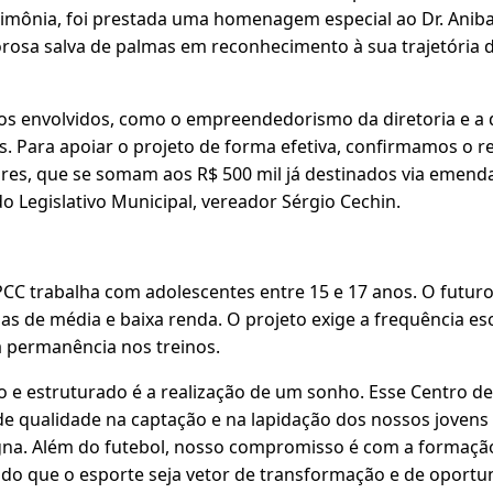
rimônia, foi prestada uma homenagem especial ao Dr. Anib
orosa salva de palmas em reconhecimento à sua trajetória
 os envolvidos, como o empreendedorismo da diretoria e a 
s. Para apoiar o projeto de forma efetiva, confirmamos o r
es, que se somam aos R$ 500 mil já destinados via emend
o Legislativo Municipal, vereador Sérgio Cechin.
CC trabalha com adolescentes entre 15 e 17 anos. O futuro
lias de média e baixa renda. O projeto exige a frequência es
a permanência nos treinos.
o e estruturado é a realização de um sonho. Esse Centro d
de qualidade na captação e na lapidação dos nossos jovens
igna. Além do futebol, nosso compromisso é com a formaç
do que o esporte seja vetor de transformação e de oportun