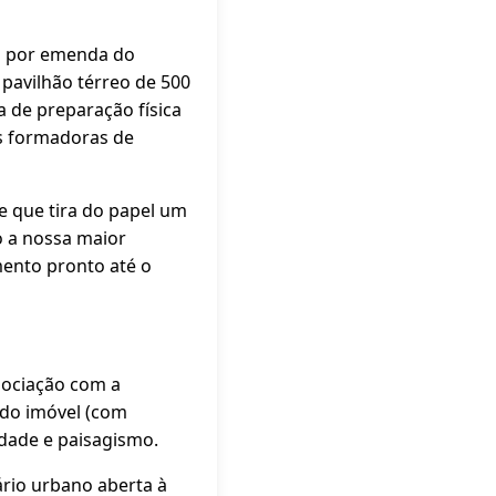
do por emenda do
pavilhão térreo de 500
a de preparação física
des formadoras de
e que tira do papel um
o a nossa maior
mento pronto até o
sociação com a
 do imóvel (com
idade e paisagismo.
rio urbano aberta à