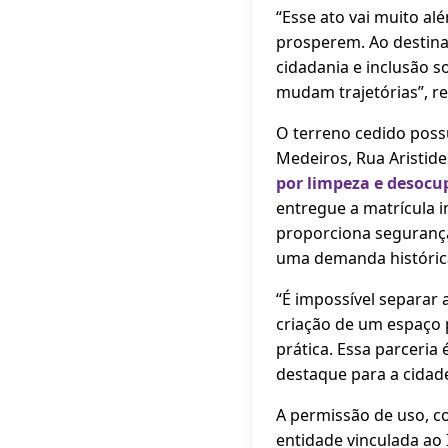
“Esse ato vai muito a
prosperem. Ao destina
cidadania e inclusão s
mudam trajetórias”, re
O terreno cedido possu
Medeiros, Rua Aristide
por limpeza e desocu
entregue a matrícula im
proporciona segurança 
uma demanda histórica
“É impossível separar 
criação de um espaço 
prática. Essa parceri
destaque para a cidade
A permissão de uso, c
entidade vinculada ao 