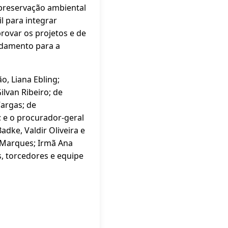
 preservação ambiental
l para integrar
provar os projetos e de
andamento para a
, Liana Ebling;
ilvan Ribeiro; de
Vargas; de
 e o procurador-geral
dke, Valdir Oliveira e
 Marques; Irmã Ana
s, torcedores e equipe