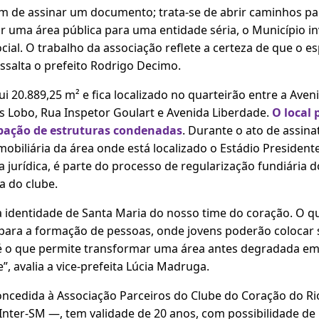
lém de assinar um documento; trata-se de abrir caminhos pa
r uma área pública para uma entidade séria, o Município i
ocial. O trabalho da associação reflete a certeza de que o e
ssalta o prefeito Rodrigo Decimo.
i 20.889,25 m² e fica localizado no quarteirão entre a Ave
s Lobo, Rua Inspetor Goulart e Avenida Liberdade.
O local
pação de estruturas condenadas
. Durante o ato de assin
obiliária da área onde está localizado o Estádio Presidente 
jurídica, é parte do processo de regularização fundiária d
 do clube.
a identidade de Santa Maria do nosso time do coração. O q
para a formação de pessoas, onde jovens poderão colocar
a é o que permite transformar uma área antes degradada 
”, avalia a vice-prefeita Lúcia Madruga.
oncedida à Associação Parceiros do Clube do Coração do R
Inter-SM —, tem validade de 20 anos, com possibilidade de