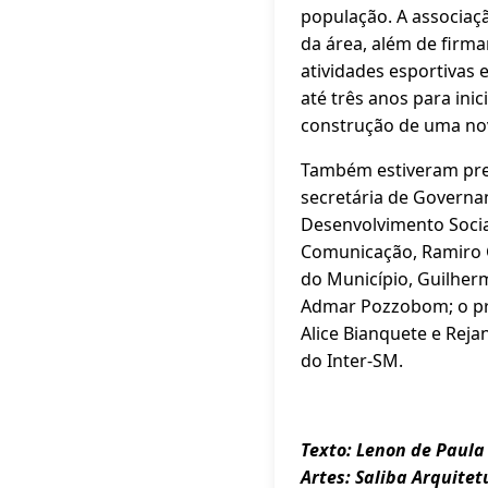
população. A associaç
da área, além de firmar
atividades esportivas 
até três anos para in
construção de uma nov
Também estiveram pres
secretária de Governanç
Desenvolvimento Socia
Comunicação, Ramiro G
do Município, Guilher
Admar Pozzobom; o pre
Alice Bianquete e Reja
do Inter-SM.
Texto: Lenon de Paula
Artes: Saliba Arquitet