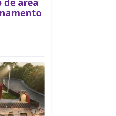
o de área
einamento