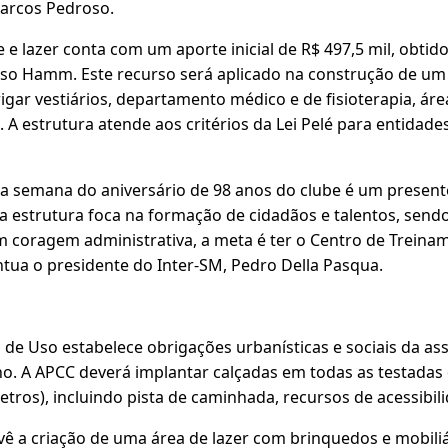
arcos Pedroso.
e lazer conta com um aporte inicial de R$ 497,5 mil, obti
so Hamm. Este recurso será aplicado na construção de um 
igar vestiários, departamento médico e de fisioterapia, áre
s. A estrutura atende aos critérios da Lei Pelé para entida
 na semana do aniversário de 98 anos do clube é um present
a estrutura foca na formação de cidadãos e talentos, send
m coragem administrativa, a meta é ter o Centro de Treina
tua o presidente do Inter-SM, Pedro Della Pasqua.
de Uso estabelece obrigações urbanísticas e sociais da as
. A APCC deverá implantar calçadas em todas as testadas
tros), incluindo pista de caminhada, recursos de acessibil
 a criação de uma área de lazer com brinquedos e mobiliá