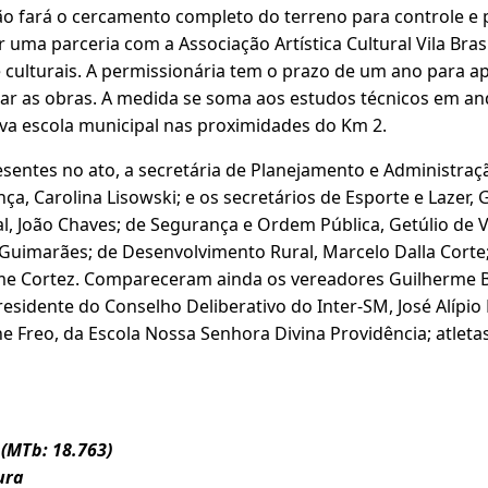
ão fará o cercamento completo do terreno para controle e
 uma parceria com a Associação Artística Cultural Vila Brasi
e culturais. A permissionária tem o prazo de um ano para a
iciar as obras. A medida se soma aos estudos técnicos em 
a escola municipal nas proximidades do Km 2.
entes no ato, a secretária de Planejamento e Administração
a, Carolina Lisowski; e os secretários de Esporte e Lazer, G
l, João Chaves; de Segurança e Ordem Pública, Getúlio de 
uimarães; de Desenvolvimento Rural, Marcelo Dalla Corte;
me Cortez. Compareceram ainda os vereadores Guilherme Ba
sidente do Conselho Deliberativo do Inter-SM, José Alípio
ne Freo, da Escola Nossa Senhora Divina Providência; atleta
 (MTb: 18.763)
ura