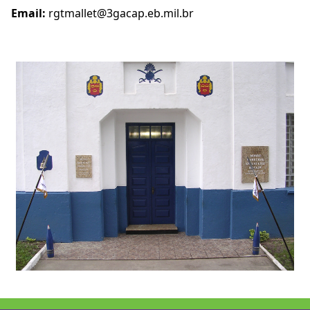
Email:
rgtmallet@3gacap.eb.mil.br