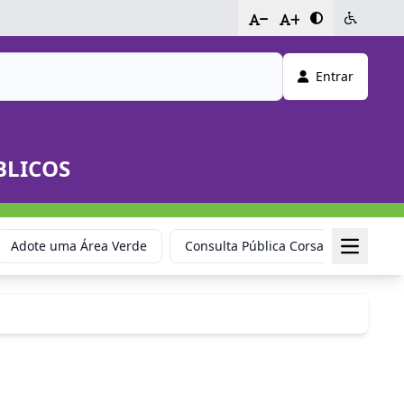
-
+
Entrar
BLICOS
Adote uma Área Verde
Consulta Pública Corsan
Cemit