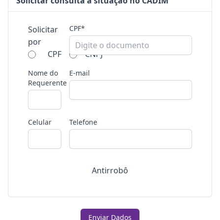
Solicitar consulta a situação no CADIM
CPF*
Solicitar
por
CPF
CNPJ
Nome do
E-mail
Requerente
Celular
Telefone
Antirrobô
Enviar Dados