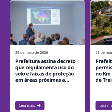
29 de maio de 2026
23 de mai
Prefeitura assina decreto
Prefei
que regulamenta uso do
permis
solo e faixas de proteção
no Km 
em áreas próximas a
de Tre
cursos d'água
Inter-
Leia mais
Leia ma