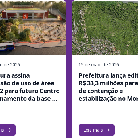
o de 2026
15 de maio de 2026
tura assina
Prefeitura lança edi
são de uso de área
R$ 33,3 milhões par
2 para futuro Centro
de contenção e
inamento da base do
estabilização no Mo
SM
Cechella
is
Leia mais