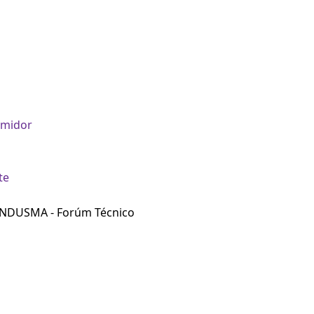
umidor
te
ONDUSMA - Forúm Técnico