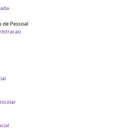
rada
o de Pessoal
nistracao
ial
escolar
cial