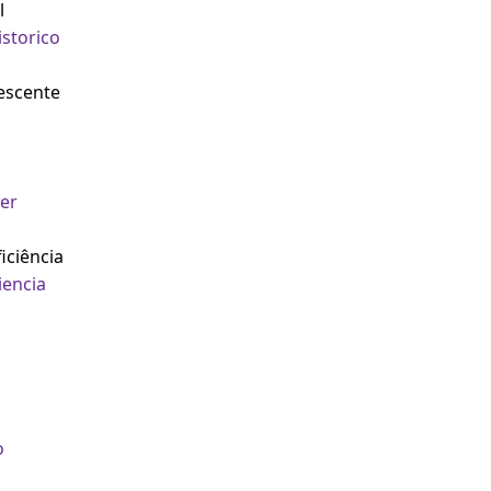
l
storico
lescente
er
iciência
iencia
o