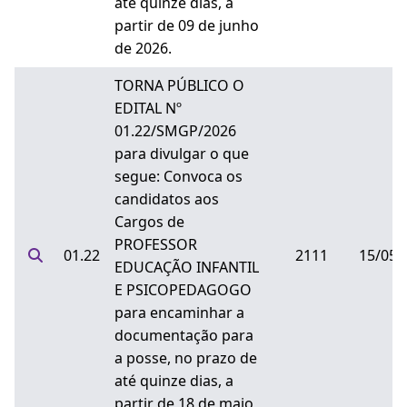
até quinze dias, a
partir de 09 de junho
de 2026.
TORNA PÚBLICO O
EDITAL Nº
01.22/SMGP/2026
para divulgar o que
segue: Convoca os
candidatos aos
Cargos de
PROFESSOR
01.22
2111
15/05/
EDUCAÇÃO INFANTIL
E PSICOPEDAGOGO
para encaminhar a
documentação para
a posse, no prazo de
até quinze dias, a
partir de 18 de maio