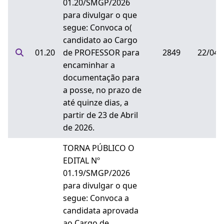
01.20/SMGP/2026
para divulgar o que
segue: Convoca o(
candidato ao Cargo
01.20
de PROFESSOR para
2849
22/04/
encaminhar a
documentação para
a posse, no prazo de
até quinze dias, a
partir de 23 de Abril
de 2026.
TORNA PÚBLICO O
EDITAL Nº
01.19/SMGP/2026
para divulgar o que
segue: Convoca a
candidata aprovada
ao Cargo de