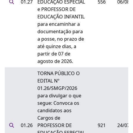
01.27
EDUCAÇÃO ESPECIAL
556
06/08/
e PROFESSOR DE
EDUCAÇÃO INFANTIL
para encaminhar a
documentação para
a posse, no prazo de
até quinze dias, a
partir de 07 de
agosto de 2026.
TORNA PÚBLICO O
EDITAL Nº
01.26/SMGP/2026
para divulgar o que
segue: Convoca os
candidatos aos
Cargos de
01.26
PROFESSOR DE
921
24/07/
EDUCAÇÃO ESPECIAL