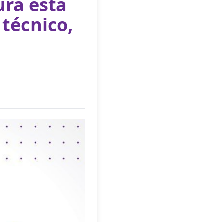
ura está
 técnico,