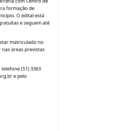
arceria com Centro de
para formação de
cípio. O edital está
 gratuitas e seguem até
estar matriculado no
 nas áreas previstas
 telefone (51) 3363
org.br e pelo