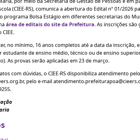
 Maria, por meio da Secretaria de Gestão de Pessoas e em p
cola (CIEE-RS), comunica a abertura do Edital nº 01/2026 
o programa Bolsa Estágio em diferentes secretarias do Muni
 na
área de editais do site da Prefeitura
. As inscrições são
o CIEE.
r, no mínimo, 16 anos completos até a data da inscrição, 
er estudante de ensino médio, técnico ou de ensino superior
ixo). As provas serão aplicadas em 23 de março.
datos com dúvidas, o CIEE-RS disponibiliza atendimento pelo
eers.org.br, pelo e-mail atendimento.prefeiturapoa@cieers.
9255.
cação
aria
s
ital