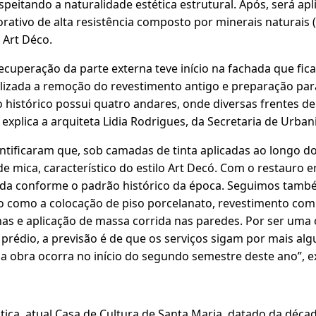
espeitando a naturalidade estética estrutural. Após, será ap
rativo de alta resistência composto por minerais naturais (
o Art Déco.
recuperação da parte externa teve início na fachada que fica
ealizada a remoção do revestimento antigo e preparação pa
 histórico possui quatro andares, onde diversas frentes d
plica a arquiteta Lidia Rodrigues, da Secretaria de Urban
ntificaram que, sob camadas de tinta aplicadas ao longo 
de mica, característico do estilo Art Decó. Com o restauro
ada conforme o padrão histórico da época. Seguimos tamb
io como a colocação de piso porcelanato, revestimento com
has e aplicação de massa corrida nas paredes. Por ser uma
o prédio, a previsão é de que os serviços sigam por mais al
a obra ocorra no início do segundo semestre deste ano”, exp
stiça, atual Casa de Cultura de Santa Maria, datado da déc