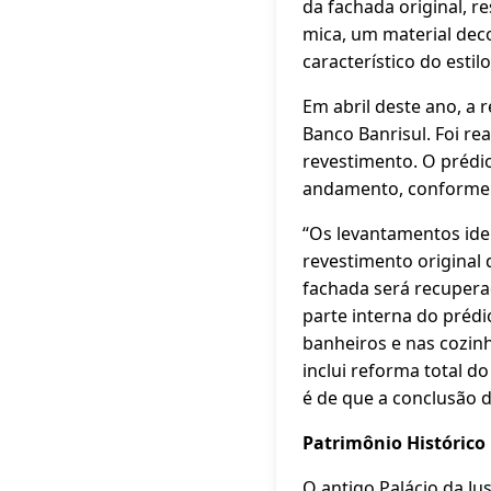
da fachada original, r
mica, um material deco
característico do estil
Em abril deste ano, a 
Banco Banrisul. Foi r
revestimento. O prédio
andamento, conforme ex
“Os levantamentos ide
revestimento original 
fachada será recuper
parte interna do préd
banheiros e nas cozin
inclui reforma total d
é de que a conclusão d
Patrimônio Histórico
O antigo Palácio da Ju