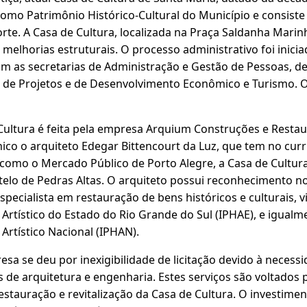
mo Patrimônio Histórico-Cultural do Município e consiste
rte. A Casa de Cultura, localizada na Praça Saldanha Marinh
 melhorias estruturais. O processo administrativo foi inicia
om as secretarias de Administração e Gestão de Pessoas, d
 de Projetos e de Desenvolvimento Econômico e Turismo. O
Cultura é feita pela empresa Arquium Construções e Restau
co o arquiteto Edegar Bittencourt da Luz, que tem no curr
, como o Mercado Público de Porto Alegre, a Casa de Cultur
astelo de Pedras Altas. O arquiteto possui reconhecimento 
specialista em restauração de bens históricos e culturais, vi
 Artístico do Estado do Rio Grande do Sul (IPHAE), e igualme
 Artístico Nacional (IPHAN).
sa se deu por inexigibilidade de licitação devido à necessi
s de arquitetura e engenharia. Estes serviços são voltados
estauração e revitalização da Casa de Cultura. O investimen