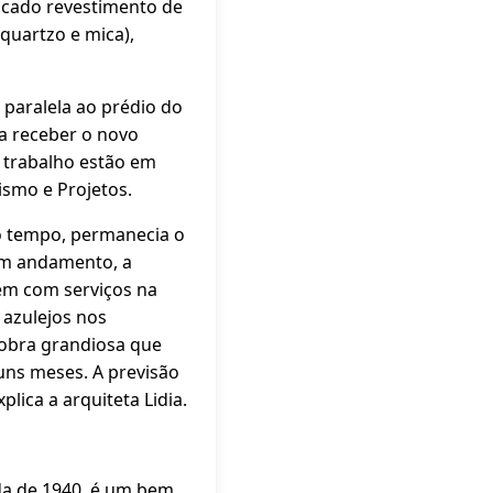
licado revestimento de
quartzo e mica),
 paralela ao prédio do
ra receber o novo
e trabalho estão em
ismo e Projetos.
do tempo, permanecia o
 em andamento, a
ém com serviços na
 azulejos nos
 obra grandiosa que
guns meses. A previsão
lica a arquiteta Lidia.
ada de 1940, é um bem