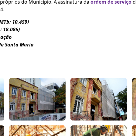
próprios do Município. A assinatura da
ordem de serviço
di
4.
(MTb: 10.459)
: 18.086)
cação
de Santa Maria