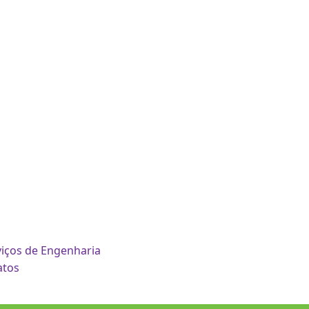
o
viços de Engenharia
atos