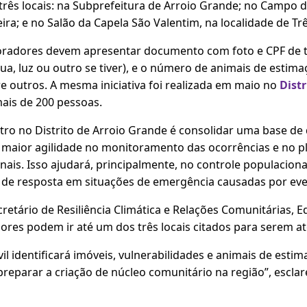
rês locais: na Subprefeitura de Arroio Grande; no Campo da
eira; e no Salão da Capela São Valentim, na localidade de Tr
moradores devem apresentar documento com foto e CPF de 
a, luz ou outro se tiver), e o número de animais de estima
re outros. A mesma iniciativa foi realizada em maio no
Distr
ais de 200 pessoas.
tro no Distrito de Arroio Grande é consolidar uma base de 
ta maior agilidade no monitoramento das ocorrências e no 
nais. Isso ajudará, principalmente, no controle populacion
de resposta em situações de emergência causadas por even
retário de Resiliência Climática e Relações Comunitárias, 
ores podem ir até um dos três locais citados para serem a
vil identificará imóveis, vulnerabilidades e animais de esti
reparar a criação de núcleo comunitário na região”, esclar