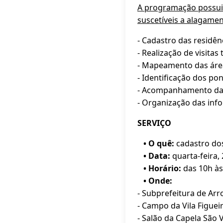
A programação possui 
suscetíveis a alagamen
- Cadastro das residên
- Realização de visita
- Mapeamento das áre
- Identificação dos po
- Acompanhamento das 
- Organização das inf
SERVIÇO
• O quê:
cadastro do
• Data:
quarta-feira,
• Horário:
das 10h às
• Onde:
- Subprefeitura de Ar
- Campo da Vila Figueir
- Salão da Capela São 