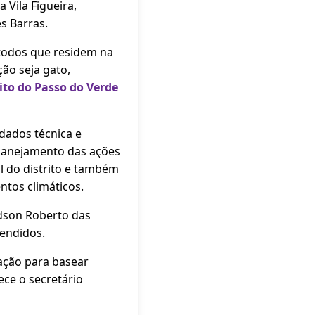
 Vila Figueira,
ês Barras.
todos que residem na
ção seja gato,
ito do Passo do Verde
dados técnica e
planejamento das ações
al do distrito e também
tos climáticos.
Edson Roberto das
tendidos.
mação para basear
ece o secretário