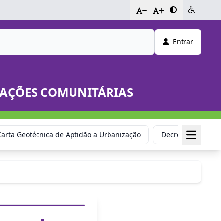
-
+
Entrar
ELAÇÕES COMUNITÁRIAS
Carta Geotécnica de Aptidão a Urbanização
Decretos de Situ