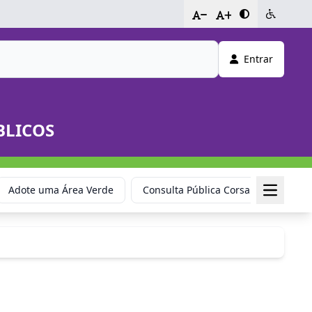
-
+
Entrar
BLICOS
Adote uma Área Verde
Consulta Pública Corsan
Cemit