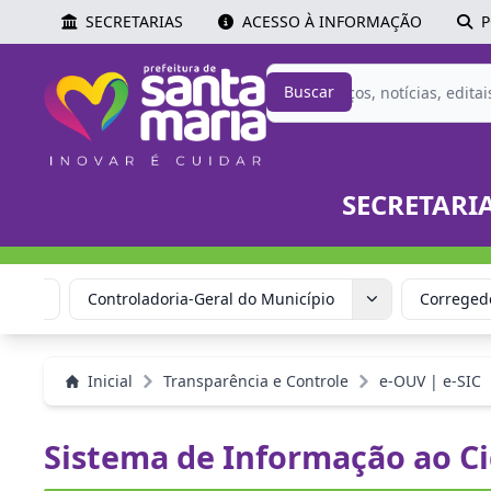
SECRETARIAS
ACESSO À INFORMAÇÃO
P
Buscar
SECRETARI
quipe
Controladoria-Geral do Município
Corregedo
Inicial
Transparência e Controle
e-OUV | e-SIC
Sistema de Informação ao C