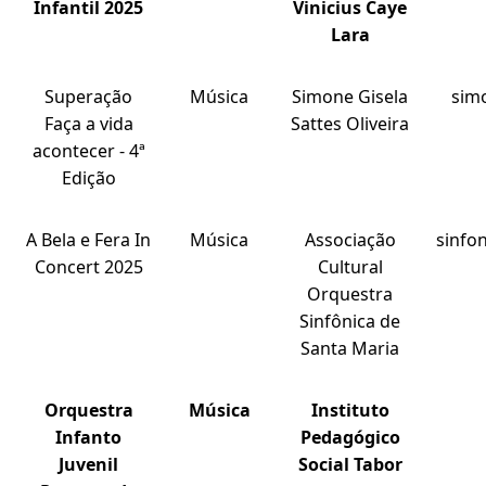
Infantil 2025
Vinicius Caye
Lara
Superação
Música
Simone Gisela
sim
Faça a vida
Sattes Oliveira
acontecer - 4ª
Edição
A Bela e Fera In
Música
Associação
sinfo
Concert 2025
Cultural
Orquestra
Sinfônica de
Santa Maria
Orquestra
Música
Instituto
Infanto
Pedagógico
Juvenil
Social Tabor