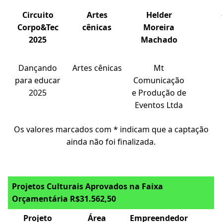
Circuito
Artes
Helder
Corpo&Tec
cênicas
Moreira
2025
Machado
Dançando
Artes cênicas
Mt
para educar
Comunicação
2025
e Produção de
Eventos Ltda
Os valores marcados com * indicam que a captação
ainda não foi finalizada.
Projetos Culturais Aprovados na Faixa
Orçamentária R$31.562,50
Projeto
Área
Empreendedor