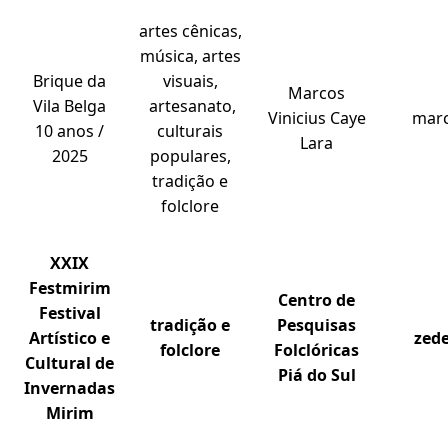
artes cênicas,
música, artes
Brique da
visuais,
Marcos
Vila Belga
artesanato,
Vinicius Caye
marc
10 anos /
culturais
Lara
2025
populares,
tradição e
folclore
XXIX
Festmirim
Centro de
Festival
tradição e
Pesquisas
Artístico e
zed
folclore
Folclóricas
Cultural de
Piá do Sul
Invernadas
Mirim