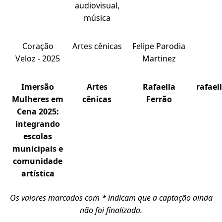
audiovisual,
música
Coração
Artes cênicas
Felipe Parodia
Veloz - 2025
Martinez
Imersão
Artes
Rafaella
rafael
Mulheres em
cênicas
Ferrão
Cena 2025:
integrando
escolas
municipais e
comunidade
artística
Os valores marcados com * indicam que a captação ainda
não foi finalizada.