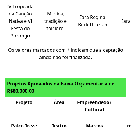
IV Tropeada
da Canção
Música,
Iara Regina
Nativa e VI
tradição e
Iar
Beck Druzian
Festa do
folclore
Porongo
Os valores marcados com * indicam que a captação
ainda não foi finalizada.
Projetos Aprovados na Faixa Orçamentária de
R$80.000,00
Projeto
Área
Empreendedor
Cultural
Palco Treze
Teatro
Marcos
m