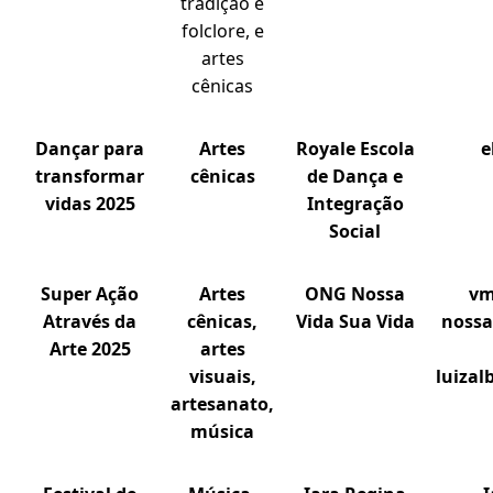
tradição e
folclore, e
artes
cênicas
Dançar para
Artes
Royale Escola
e
transformar
cênicas
de Dança e
vidas 2025
Integração
Social
Super Ação
Artes
ONG Nossa
vm
Através da
cênicas,
Vida Sua Vida
nossa
Arte 2025
artes
visuais,
luiza
artesanato,
música