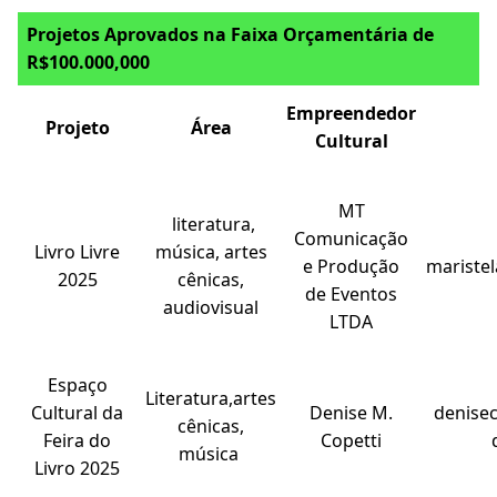
Projetos Aprovados na Faixa Orçamentária de
R$100.000,000
Empreendedor
Projeto
Área
Cultural
MT
literatura,
Comunicação
Livro Livre
música, artes
e Produção
mariste
2025
cênicas,
de Eventos
audiovisual
LTDA
Espaço
Literatura,artes
Cultural da
Denise M.
denise
cênicas,
Feira do
Copetti
música
Livro 2025