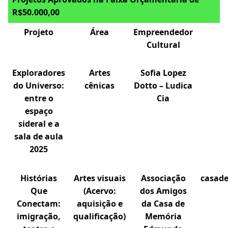
R$50.000,00
Projeto
Área
Empreendedor
Cultural
Exploradores
Artes
Sofia Lopez
do Universo:
cênicas
Dotto – Ludica
entre o
Cia
espaço
sideral e a
sala de aula
2025
Histórias
Artes visuais
Associação
casad
Que
(Acervo:
dos Amigos
Conectam:
aquisição e
da Casa de
imigração,
qualificação)
Memória