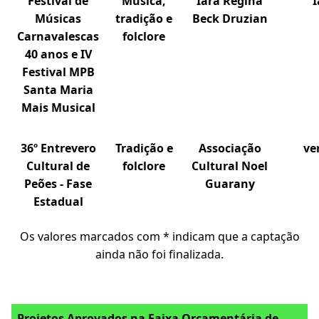
Festival de
Música,
Iara Regina
Músicas
tradição e
Beck Druzian
Carnavalescas
folclore
40 anos e IV
Festival MPB
Santa Maria
Mais Musical
36º Entrevero
Tradição e
Associação
ve
Cultural de
folclore
Cultural Noel
Peões - Fase
Guarany
Estadual
Os valores marcados com * indicam que a captação
ainda não foi finalizada.
Projetos Aprovados na Faixa Orçamentária de