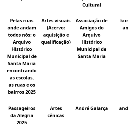
Cultural
Pelas ruas
Artes visuais
Associação de
kur
onde andam
(Acervo:
Amigos do
am
todos nós: o
aquisição e
Arquivo
Arquivo
qualificação)
Histórico
Histórico
Municipal de
Municipal de
Santa Maria
Santa Maria
encontrando
as escolas,
as ruas e os
bairros 2025
Passageiros
Artes
André Galarça
and
da Alegria
cênicas
2025