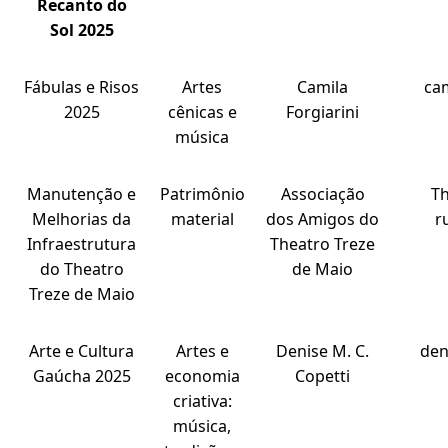
Recanto do
Sol 2025
Fábulas e Risos
Artes
Camila
ca
2025
cênicas e
Forgiarini
música
Manutenção e
Patrimônio
Associação
T
Melhorias da
material
dos Amigos do
r
Infraestrutura
Theatro Treze
do Theatro
de Maio
Treze de Maio
Arte e Cultura
Artes e
Denise M. C.
den
Gaúcha 2025
economia
Copetti
criativa:
música,