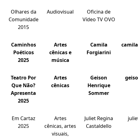
Olhares da
Audiovisual
Oficina de
Comunidade
Vídeo TV OVO
2015
Caminhos
Artes
Camila
camila
Poéticos
cênicas e
Forgiarini
2025
música
Teatro Por
Artes
Geison
geis
Que Não?
cênicas
Henrique
Apresenta
Sommer
2025
Em Cartaz
Artes
Juliet Regina
juli
2025
cênicas, artes
Castaldello
visuais,