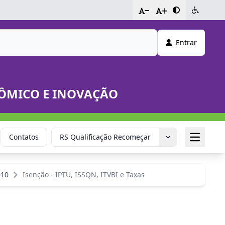
-
+
Entrar
NÔMICO E INOVAÇÃO
Contatos
RS Qualificação Recomeçar
Sala do E
010
Isenção - IPTU, ISSQN, ITVBI e Taxas