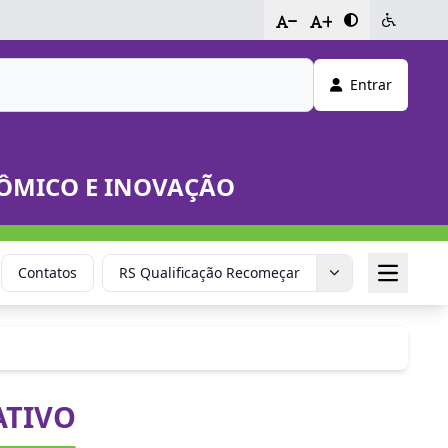
-
+
Entrar
NÔMICO E INOVAÇÃO
Contatos
RS Qualificação Recomeçar
Sala do E
IATIVO