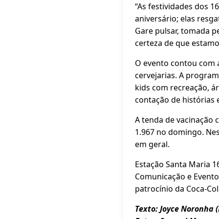
“As festividades dos 
aniversário; elas resg
Gare pulsar, tomada pe
certeza de que estamos
O evento contou com a 
cervejarias. A progra
kids com recreação, ár
contação de histórias 
A tenda de vacinação 
1.967 no domingo. Nest
em geral.
Estação Santa Maria 1
Comunicação e Eventos
patrocínio da Coca-Col
Texto: Joyce Noronha (