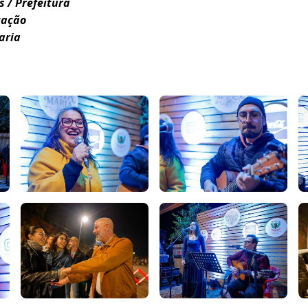
 / Prefeitura
cação
aria