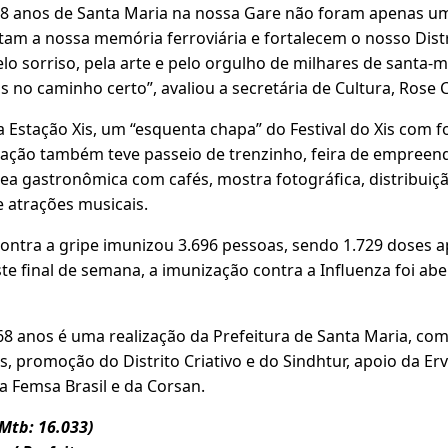
168 anos de Santa Maria na nossa Gare não foram apenas u
atam a nossa memória ferroviária e fortalecem o nosso Distri
lo sorriso, pela arte e pelo orgulho de milhares de santa-m
 no caminho certo”, avaliou a secretária de Cultura, Rose 
Estação Xis, um “esquenta chapa” do Festival do Xis com f
mação também teve passeio de trenzinho, feira de empreend
ea gastronômica com cafés, mostra fotográfica, distribuiç
e atrações musicais.
contra a gripe imunizou 3.696 pessoas, sendo 1.729 doses a
e final de semana, a imunização contra a Influenza foi ab
68 anos é uma realização da Prefeitura de Santa Maria, co
, promoção do Distrito Criativo e do Sindhtur, apoio da E
a Femsa Brasil e da Corsan.
Mtb: 16.033)