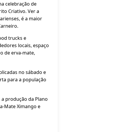
ma celebração de
to Criativo. Ver a
arienses, é a maior
Carneiro.
ood trucks e
edores locais, espaço
ão de erva-mate,
plicadas no sábado e
erta para a população
m a produção da Plano
rva-Mate Ximango e